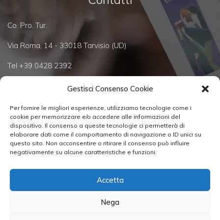
Co. Pro. Tur.
Via Roma, 14 - 33018 Tarvisio (UD)
Tel +39 0428 2392
info@einprosit.org
consorzio@tarvisiano.org
Gestisci Consenso Cookie
Per fornire le migliori esperienze, utilizziamo tecnologie come i
cookie per memorizzare e/o accedere alle informazioni del
Copyright 2026 © All Rights Reserved
dispositivo. Il consenso a queste tecnologie ci permetterà di
elaborare dati come il comportamento di navigazione o ID unici su
questo sito. Non acconsentire o ritirare il consenso può influire
negativamente su alcune caratteristiche e funzioni.
Terms & Conditions
|
Accetta
Privacy & Policy
Nega