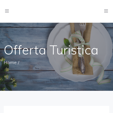
Toggle
navigation
Offerta Turistica
Home
/
Offerta Turistica