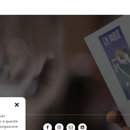
per
so a queste
navigazione